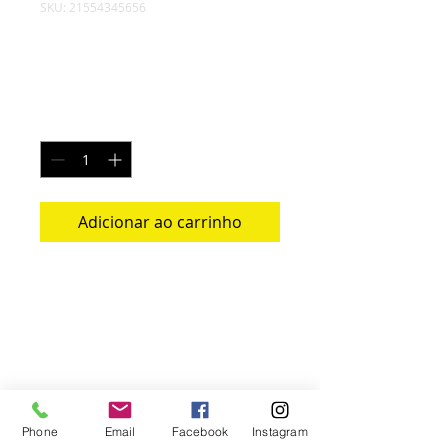
SKU: 21554345656
Sou um produto.
Preço
R$ 120,00
Quantidade
*
Adicionar ao carrinho
Sou a descrição de um produto. Sou 
um ótimo lugar para adicionar mais 
detalhes sobre o seu produto, como 
tamanho, material, cuidados especiais e 
instruções para limpeza.
INFORMAÇÕES DO
PRODUTO
Phone
Email
Facebook
Instagram