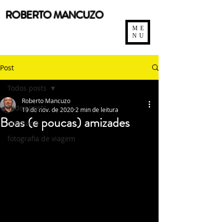
ROBERTO MANCUZO
ME
NU
Post
Todos posts
Roberto Mancuzo
Todos posts
19 de nov. de 2020
2 min de leitura
Boas (e poucas) amizades
cotidiano
fotografia de viagem