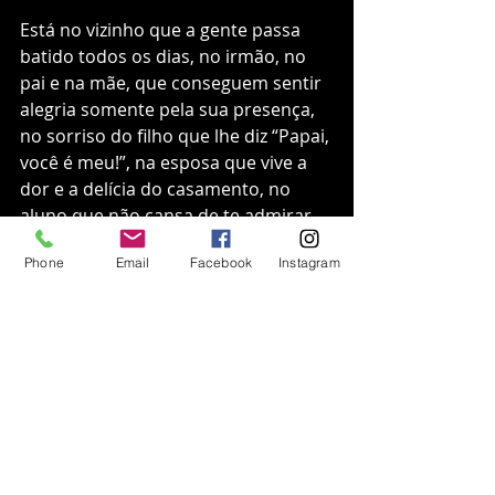
Está no vizinho que a gente passa 
batido todos os dias, no irmão, no 
pai e na mãe, que conseguem sentir 
alegria somente pela sua presença, 
no sorriso do filho que lhe diz “Papai, 
você é meu!”, na esposa que vive a 
dor e a delícia do casamento, no 
aluno que não cansa de te admirar, 
no professor que a gente também 
Phone
Email
Facebook
Instagram
não cansa de admirar...
Enfim, está onde você quiser, puder 
olhar e aceitar. E no fundo, 
pensando bem, tenho todas as 
amizades de que preciso para viver!
amizade
zade verdadeira
amigos
cotidiano